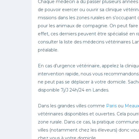
Chaque médecin a dû passer plusieurs années d’
de pouvoir exercer ou ouvrir sa clinique vétérina
missions dans les zones rurales en s’occupant
pour les animaux de compagnie. On peut faire a
effet, ces derniers peuvent être spécialisé en ra
consulter la liste des médecins vétérinaires L
préalable.
En cas d’urgence vétérinaire, appelez la cliniq
intervention rapide, nous vous recommandons 
ne peut pas se déplacer à votre domicile. Sac
disponible 7j/J 24h/24 en Landes.
Dans les grandes villes comme
Paris
ou
Meau
vétérinaires disponibles et ouvertes. Cela pourr
zone rurale. Dans ce cas, la pratique commune
villes (notamment chez les éleveurs) donc vous
chez vous à votre domicile.